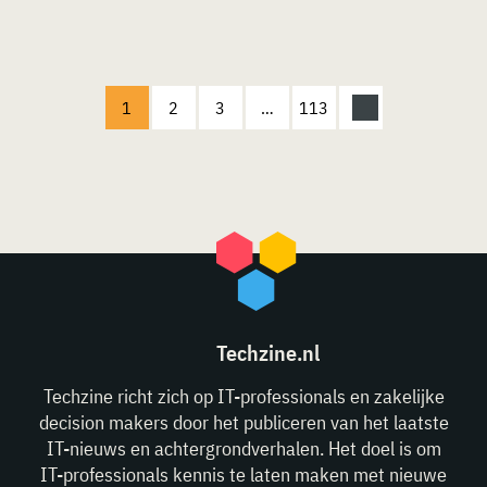
1
2
3
…
113
Techzine.nl
Techzine richt zich op IT-professionals en zakelijke
decision makers door het publiceren van het laatste
IT-nieuws en achtergrondverhalen. Het doel is om
IT-professionals kennis te laten maken met nieuwe