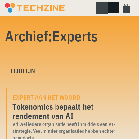
Skip
to
content
Archief:Experts
TIJDLIJN
EXPERT AAN HET WOORD
Tokenomics bepaalt het
rendement van AI
Vrijwel iedere organisatie heeft inmiddels een AI-
strategie. Veel minder organisaties hebben echter
nagedacht...